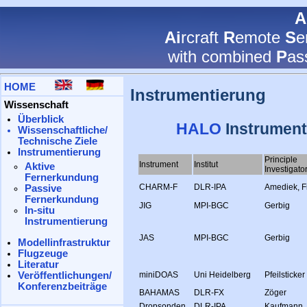
Instrumentierung
HALO
Instrument
Principle
Instrument
Institut
Investigato
CHARM-F
DLR-IPA
Amediek, F
JIG
MPI-BGC
Gerbig
JAS
MPI-BGC
Gerbig
miniDOAS
Uni Heidelberg
Pfeilsticker
BAHAMAS
DLR-FX
Zöger
Dropsonden
DLR-IPA
Kaufmann