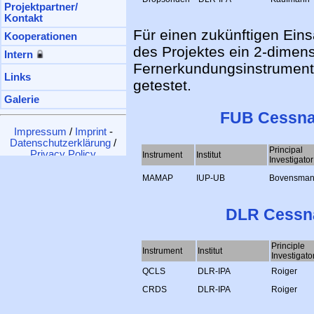
Für einen zukünftigen Ein
des Projektes ein 2-dimen
Fernerkundungsinstrument
getestet.
FUB Cessn
Principal
Instrument
Institut
Investigator
MAMAP
IUP-UB
Bovensma
DLR Cessn
Principle
Instrument
Institut
Investigato
QCLS
DLR-IPA
Roiger
CRDS
DLR-IPA
Roiger