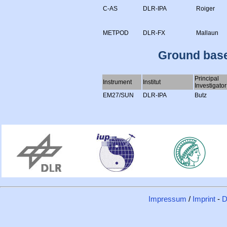
C-AS
DLR-IPA
Roiger
METPOD
DLR-FX
Mallaun
Ground base
Principal
Instrument
Institut
Investigator
EM27/SUN
DLR-IPA
Butz
Impressum
/
Imprint
-
D