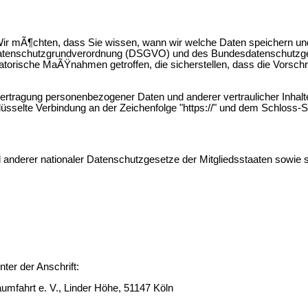
 mÃ¶chten, dass Sie wissen, wann wir welche Daten speichern und 
Datenschutzgrundverordnung (DSGVO) und des Bundesdatenschutzg
orische MaÃŸnahmen getroffen, die sicherstellen, dass die Vorschr
tragung personenbezogener Daten und anderer vertraulicher Inhalte 
sselte Verbindung an der Zeichenfolge "https://" und dem Schloss-S
anderer nationaler Datenschutzgesetze der Mitgliedsstaaten sowie s
ter der Anschrift:
umfahrt e. V., Linder Höhe, 51147 Köln