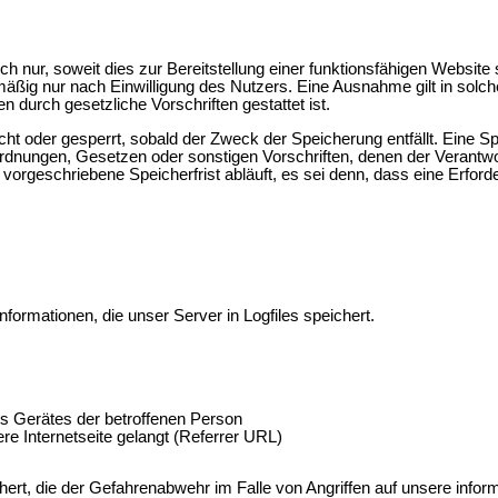
nur, soweit dies zur Bereitstellung einer funktionsfähigen Website so
ßig nur nach Einwilligung des Nutzers. Eine Ausnahme gilt in solchen
n durch gesetzliche Vorschriften gestattet ist.
t oder gesperrt, sobald der Zweck der Speicherung entfällt. Eine S
rdnungen, Gesetzen oder sonstigen Vorschriften, denen der Verantwo
orgeschriebene Speicherfrist abläuft, es sei denn, dass eine Erforde
formationen, die unser Server in Logfiles speichert.
s Gerätes der betroffenen Person
e Internetseite gelangt (Referrer URL)
ert, die der Gefahrenabwehr im Falle von Angriffen auf unsere info